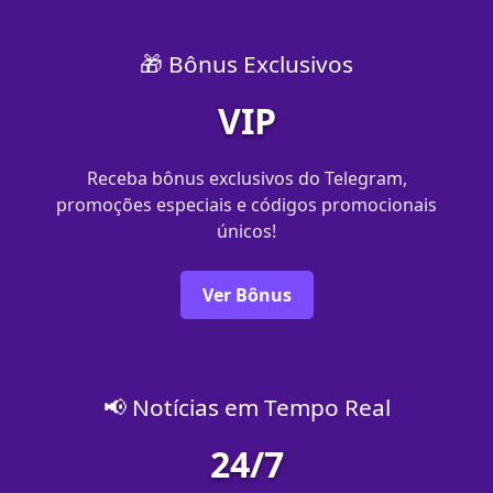
🎁 Bônus Exclusivos
VIP
Receba bônus exclusivos do Telegram,
promoções especiais e códigos promocionais
únicos!
Ver Bônus
📢 Notícias em Tempo Real
24/7