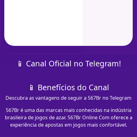
📱 Canal Oficial no Telegram!
📱 Benefícios do Canal
Descubra as vantagens de seguir a 567Br no Telegram
567Br é uma das marcas mais conhecidas na indústria
brasileira de jogos de azar. 567Br Online Com oferece a
experiência de apostas em jogos mais confortável.