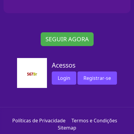
SEGUIR AGORA
Acessos
Login
Registrar-se
Políticas de Privacidade
Termos e Condições
Sitemap