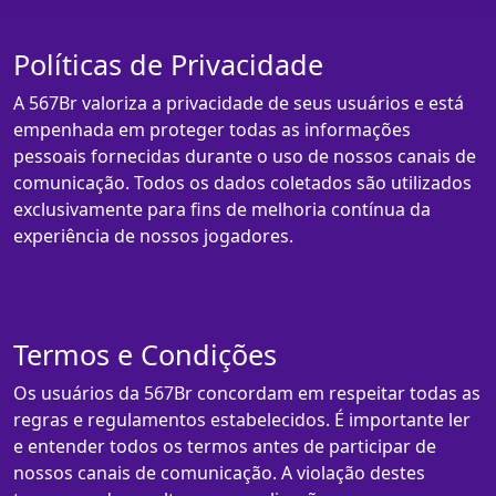
Políticas de Privacidade
A 567Br valoriza a privacidade de seus usuários e está
empenhada em proteger todas as informações
pessoais fornecidas durante o uso de nossos canais de
comunicação. Todos os dados coletados são utilizados
exclusivamente para fins de melhoria contínua da
experiência de nossos jogadores.
Termos e Condições
Os usuários da 567Br concordam em respeitar todas as
regras e regulamentos estabelecidos. É importante ler
e entender todos os termos antes de participar de
nossos canais de comunicação. A violação destes