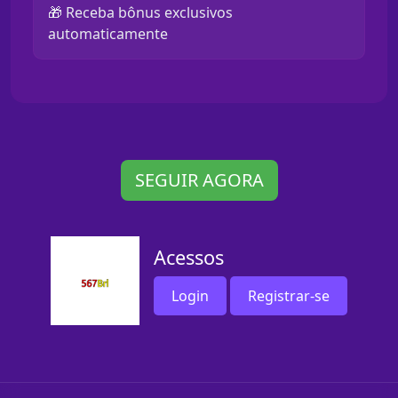
🎁 Receba bônus exclusivos
automaticamente
SEGUIR AGORA
Acessos
Login
Registrar-se