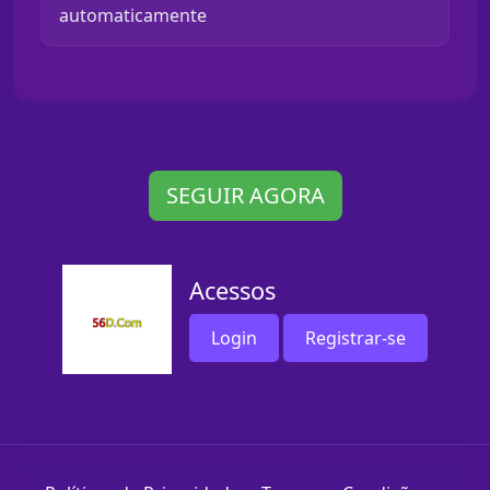
automaticamente
SEGUIR AGORA
Acessos
Login
Registrar-se