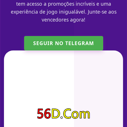
tem acesso a promoções incríveis e uma
experiência de jogo inigualável. Junte-se aos
vencedores agora!
SEGUIR NO TELEGRAM