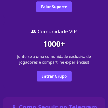
Falar Suporte
👥 Comunidade VIP
1000+
Junte-se a uma comunidade exclusiva de
jogadores e compartilhe experiências!
Entrar Grupo
📱 Como Seguir no Telegram