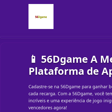
📱 56Dgame A M
Plataforma de A
Cadastre-se na 56Dgame para ganhar b
cada recarga. Com a 56Dgame, você te
incríveis e uma experiência de jogo inig
vencedores agora!