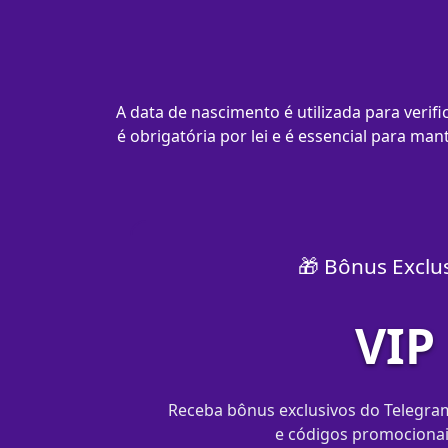
A data de nascimento é utilizada para verifi
é obrigatória por lei e é essencial para ma
🎁 Bônus Exclu
VIP
Receba bônus exclusivos do Telegra
e códigos promocionai