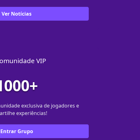
Ver Notícias
Comunidade VIP
1000+
unidade exclusiva de jogadores e
rtilhe experiências!
Entrar Grupo