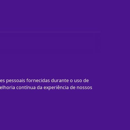
es pessoais fornecidas durante o uso de
elhoria contínua da experiência de nossos