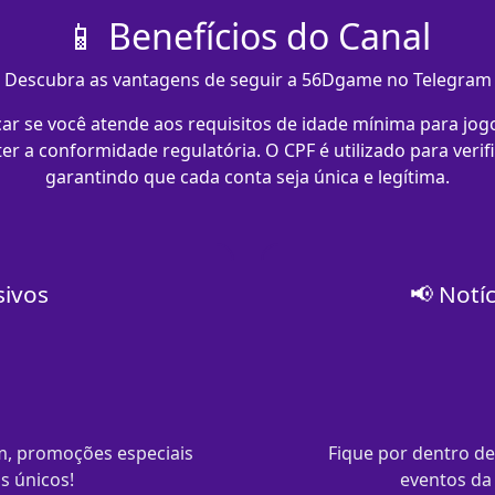
📱 Benefícios do Canal
Descubra as vantagens de seguir a 56Dgame no Telegram
car se você atende aos requisitos de idade mínima para jogo
nter a conformidade regulatória. O CPF é utilizado para veri
garantindo que cada conta seja única e legítima.
sivos
📢 Notí
m, promoções especiais
Fique por dentro d
s únicos!
eventos da