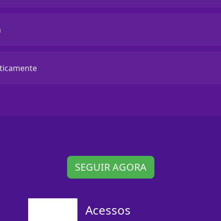
a
aticamente
SEGUIR AGORA
Acessos