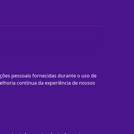
ções pessoais fornecidas durante o uso de
elhoria contínua da experiência de nossos