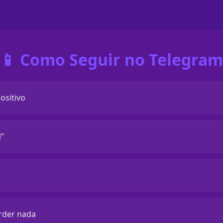
📱 Como Seguir no Telegram
ositivo
l"
erder nada