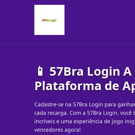
📱 57Bra Login A
Plataforma de A
Cadastre-se na 57Bra Login para ganha
cada recarga. Com a 57Bra Login, você
incríveis e uma experiência de jogo inig
vencedores agora!