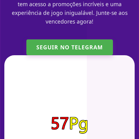
tem acesso a promoções incríveis e uma
experiência de jogo inigualável. Junte-se aos
vencedores agora!
SEGUIR NO TELEGRAM