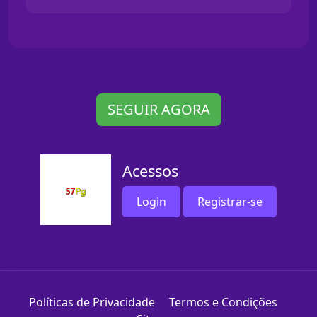
SEGUIR AGORA
Acessos
Login
Registrar-se
Políticas de Privacidade
Termos e Condições