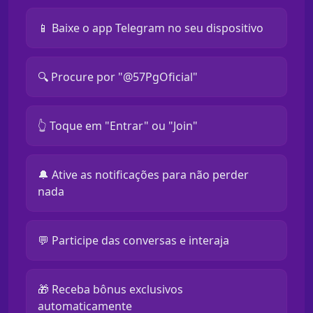
📱 Baixe o app Telegram no seu dispositivo
🔍 Procure por "@57PgOficial"
👆 Toque em "Entrar" ou "Join"
🔔 Ative as notificações para não perder
nada
💬 Participe das conversas e interaja
🎁 Receba bônus exclusivos
automaticamente