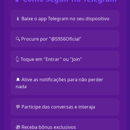
📱 Baixe o app Telegram no seu dispositivo
🔍 Procure por "@5956Oficial"
👆 Toque em "Entrar" ou "Join"
🔔 Ative as notificações para não perder
nada
💬 Participe das conversas e interaja
🎁 Receba bônus exclusivos