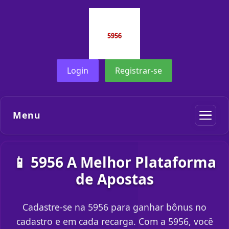
Login
Registrar-se
Menu
📱 5956 A Melhor Plataforma
de Apostas
Cadastre-se na 5956 para ganhar bônus no
cadastro e em cada recarga. Com a 5956, você