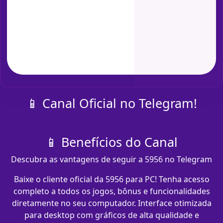
📱 Canal Oficial no Telegram!
📱 Benefícios do Canal
Descubra as vantagens de seguir a 5956 no Telegram
Baixe o cliente oficial da 5956 para PC! Tenha acesso
completo a todos os jogos, bônus e funcionalidades
diretamente no seu computador. Interface otimizada
para desktop com gráficos de alta qualidade e