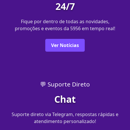
24/7
Fique por dentro de todas as novidades,
promoções e eventos da 5956 em tempo real!
Ver Notícias
💬 Suporte Direto
Chat
Suporte direto via Telegram, respostas rápidas e
atendimento personalizado!