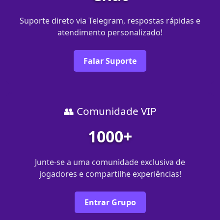
Suporte direto via Telegram, respostas rápidas e
atendimento personalizado!
Falar Suporte
👥 Comunidade VIP
1000+
Junte-se a uma comunidade exclusiva de
jogadores e compartilhe experiências!
Entrar Grupo