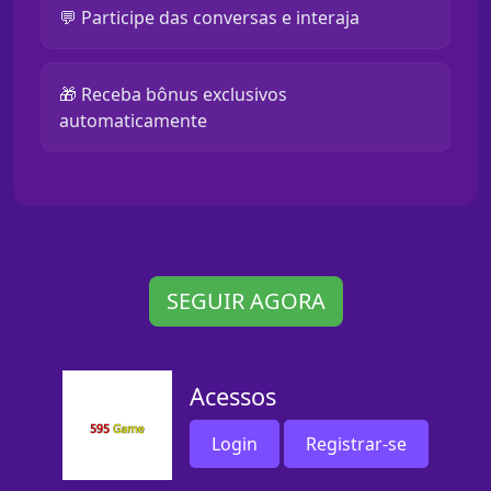
💬 Participe das conversas e interaja
🎁 Receba bônus exclusivos
automaticamente
SEGUIR AGORA
Acessos
Login
Registrar-se