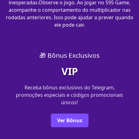
inesperadas.Observe o jogo. Ao jogar no 595 Game,
acompanhe o comportamento do multiplicador nas
rodadas anteriores. Isso pode ajudar a prever quando
ele pode cair.
🎁 Bônus Exclusivos
VIP
Receba bônus exclusivos do Telegram,
promoções especiais e códigos promocionais
únicos!
Ver Bônus