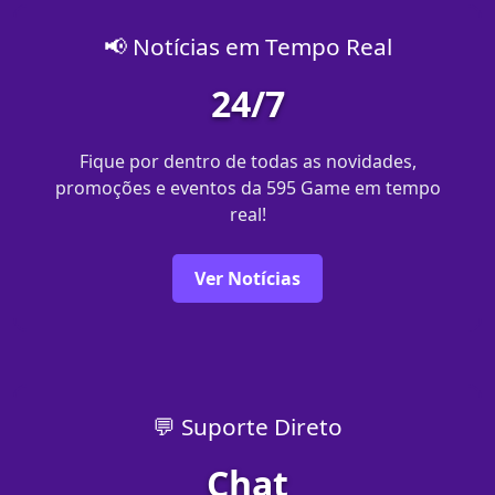
📢 Notícias em Tempo Real
24/7
Fique por dentro de todas as novidades,
promoções e eventos da 595 Game em tempo
real!
Ver Notícias
💬 Suporte Direto
Chat