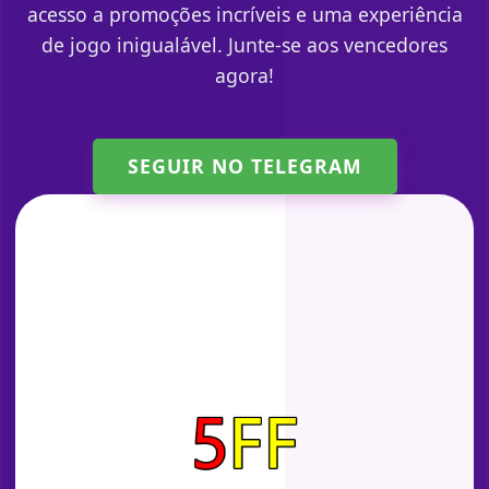
acesso a promoções incríveis e uma experiência
de jogo inigualável. Junte-se aos vencedores
agora!
SEGUIR NO TELEGRAM