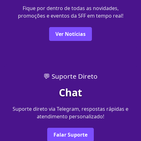
Fique por dentro de todas as novidades,
promoções e eventos da 5FF em tempo real!
Ver Notícias
💬 Suporte Direto
Chat
Suporte direto via Telegram, respostas rápidas e
atendimento personalizado!
Falar Suporte