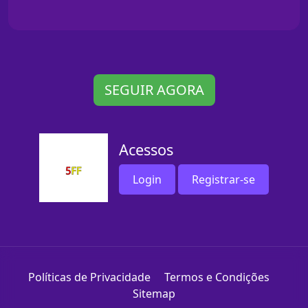
SEGUIR AGORA
Acessos
Login
Registrar-se
Políticas de Privacidade
Termos e Condições
Sitemap