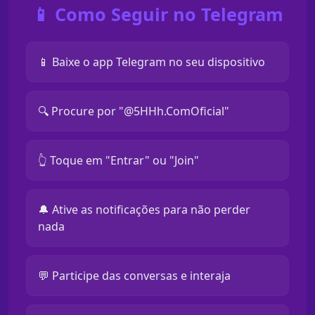
📱 Como Seguir no Telegram
📱 Baixe o app Telegram no seu dispositivo
🔍 Procure por "@5HHh.ComOficial"
👆 Toque em "Entrar" ou "Join"
🔔 Ative as notificações para não perder
nada
💬 Participe das conversas e interaja