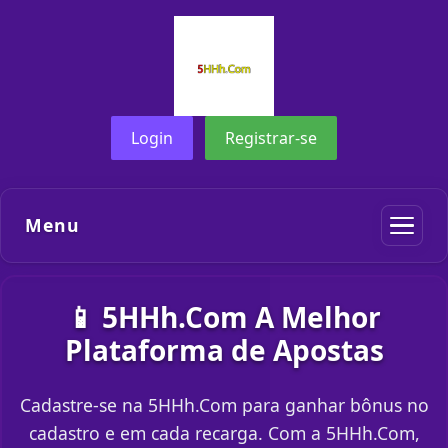
Login
Registrar-se
Menu
📱 5HHh.Com A Melhor
Plataforma de Apostas
Cadastre-se na 5HHh.Com para ganhar bônus no
cadastro e em cada recarga. Com a 5HHh.Com,