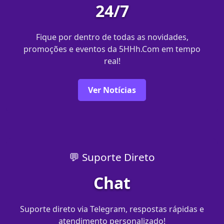
24/7
Fique por dentro de todas as novidades,
promoções e eventos da 5HHh.Com em tempo
real!
Ver Notícias
💬 Suporte Direto
Chat
Suporte direto via Telegram, respostas rápidas e
atendimento personalizado!