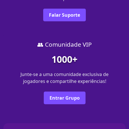
Falar Suporte
👥 Comunidade VIP
1000+
Junte-se a uma comunidade exclusiva de
jogadores e compartilhe experiências!
Entrar Grupo