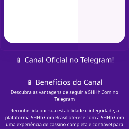
📱 Canal Oficial no Telegram!
📱 Benefícios do Canal
Descubra as vantagens de seguir a 5HHh.Com no
Telegram
Reconhecida por sua estabilidade e integridade, a
plataforma 5HHh.Com Brasil oferece com a 5HHh.Com
uma experiência de cassino completa e confiável para