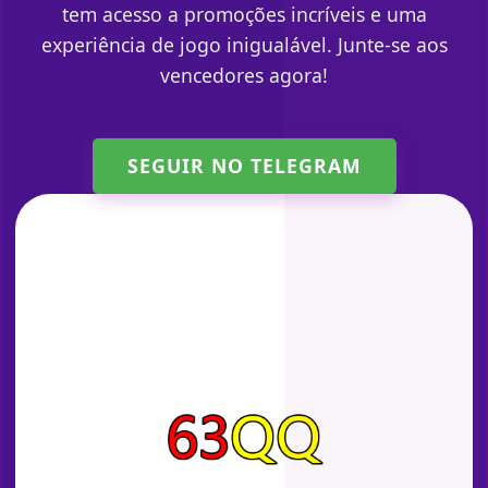
tem acesso a promoções incríveis e uma
experiência de jogo inigualável. Junte-se aos
vencedores agora!
SEGUIR NO TELEGRAM