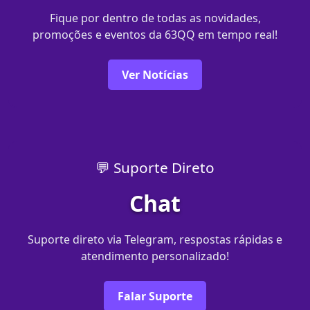
Fique por dentro de todas as novidades,
promoções e eventos da 63QQ em tempo real!
Ver Notícias
💬 Suporte Direto
Chat
Suporte direto via Telegram, respostas rápidas e
atendimento personalizado!
Falar Suporte