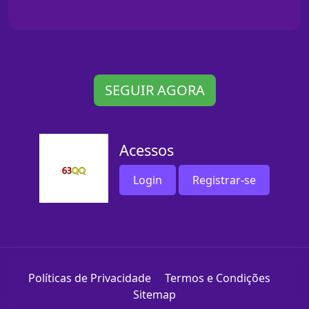
SEGUIR AGORA
Acessos
Login
Registrar-se
Políticas de Privacidade
Termos e Condições
Sitemap