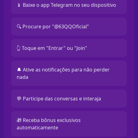
📱 Baixe o app Telegram no seu dispositivo
🔍 Procure por "@63QQOficial"
👆 Toque em "Entrar" ou "Join"
🔔 Ative as notificações para não perder
nada
💬 Participe das conversas e interaja
🎁 Receba bônus exclusivos
automaticamente