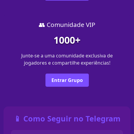
👥 Comunidade VIP
1000+
Junte-se a uma comunidade exclusiva de
jogadores e compartilhe experiências!
Entrar Grupo
📱 Como Seguir no Telegram