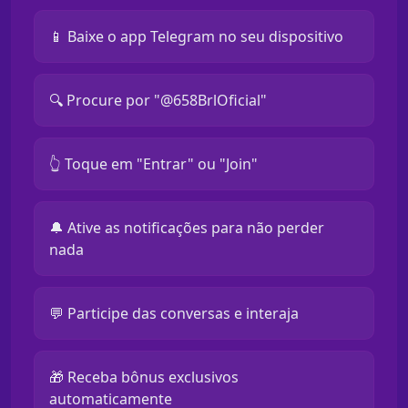
📱 Baixe o app Telegram no seu dispositivo
🔍 Procure por "@658BrlOficial"
👆 Toque em "Entrar" ou "Join"
🔔 Ative as notificações para não perder
nada
💬 Participe das conversas e interaja
🎁 Receba bônus exclusivos
automaticamente