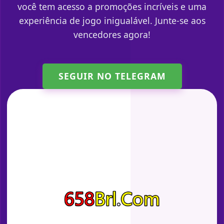
você tem acesso a promoções incríveis e uma
experiência de jogo inigualável. Junte-se aos
vencedores agora!
SEGUIR NO TELEGRAM