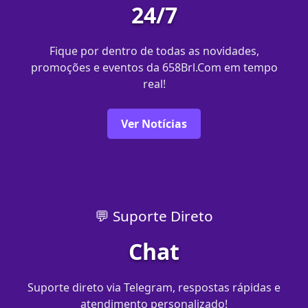
24/7
Fique por dentro de todas as novidades,
promoções e eventos da 658Brl.Com em tempo
real!
Ver Notícias
💬 Suporte Direto
Chat
Suporte direto via Telegram, respostas rápidas e
atendimento personalizado!