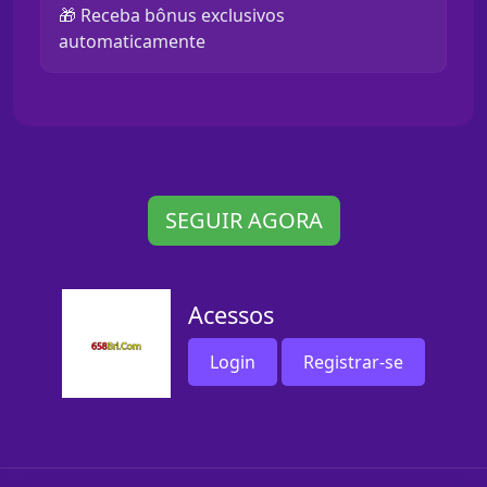
🎁 Receba bônus exclusivos
automaticamente
SEGUIR AGORA
Acessos
Login
Registrar-se