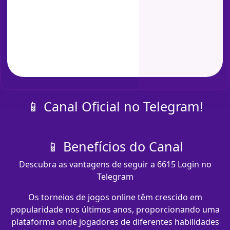
📱 Canal Oficial no Telegram!
📱 Benefícios do Canal
Descubra as vantagens de seguir a 6615 Login no
Telegram
Os torneios de jogos online têm crescido em
popularidade nos últimos anos, proporcionando uma
plataforma onde jogadores de diferentes habilidades