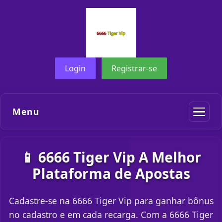
Login
Registrar-se
Menu
📱 6666 Tiger Vip A Melhor
Plataforma de Apostas
Cadastre-se na 6666 Tiger Vip para ganhar bônus
no cadastro e em cada recarga. Com a 6666 Tiger