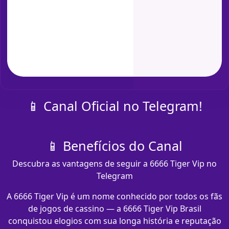
📱 Canal Oficial no Telegram!
📱 Benefícios do Canal
Descubra as vantagens de seguir a 6666 Tiger Vip no
Telegram
A 6666 Tiger Vip é um nome conhecido por todos os fãs
de jogos de cassino — a 6666 Tiger Vip Brasil
conquistou elogios com sua longa história e reputação