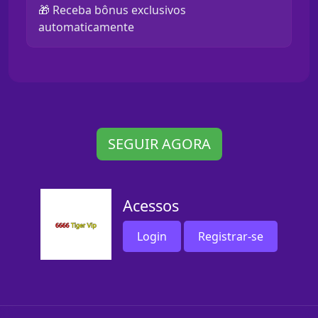
🎁 Receba bônus exclusivos
automaticamente
SEGUIR AGORA
Acessos
Login
Registrar-se