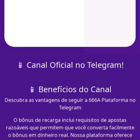
📱 Canal Oficial no Telegram!
📱 Benefícios do Canal
Descubra as vantagens de seguir a 666A Plataforma no
Telegram
O bônus de recarga inclui requisitos de apostas
razoáveis que permitem que você converta facilmente
o bônus em dinheiro real. Nossa plataforma oferece