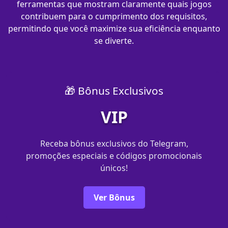
ferramentas que mostram claramente quais jogos
contribuem para o cumprimento dos requisitos,
permitindo que você maximize sua eficiência enquanto
se diverte.
🎁 Bônus Exclusivos
VIP
Receba bônus exclusivos do Telegram,
promoções especiais e códigos promocionais
únicos!
Ver Bônus