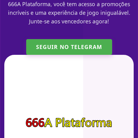
666A Plataforma, você tem acesso a promoções
incríveis e uma experiência de jogo inigualável.
Junte-se aos vencedores agora!
SEGUIR NO TELEGRAM