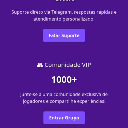
Suporte direto via Telegram, respostas rápidas e
atendimento personalizado!
Falar Suporte
👥 Comunidade VIP
1000+
Junte-se a uma comunidade exclusiva de
jogadores e compartilhe experiências!
Entrar Grupo