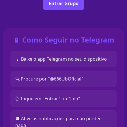
Entrar Grupo
📱 Como Seguir no Telegram
📱 Baixe o app Telegram no seu dispositivo
🔍 Procure por "@666UbOficial"
👆 Toque em "Entrar" ou "Join"
🔔 Ative as notificações para não perder
nada