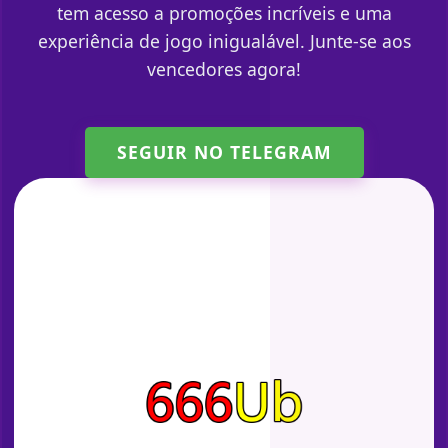
tem acesso a promoções incríveis e uma
experiência de jogo inigualável. Junte-se aos
vencedores agora!
SEGUIR NO TELEGRAM