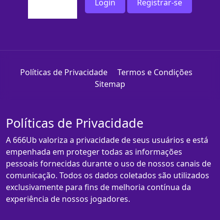
Login
Registrar-se
Políticas de Privacidade
Termos e Condições
Sitemap
Políticas de Privacidade
A 666Ub valoriza a privacidade de seus usuários e está
empenhada em proteger todas as informações
pessoais fornecidas durante o uso de nossos canais de
comunicação. Todos os dados coletados são utilizados
exclusivamente para fins de melhoria contínua da
experiência de nossos jogadores.