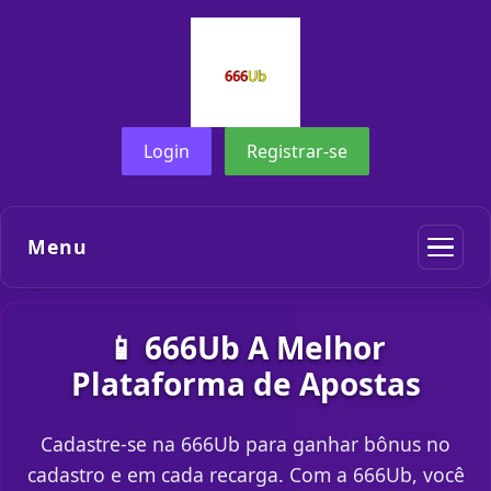
Login
Registrar-se
Menu
📱 666Ub A Melhor
Plataforma de Apostas
Cadastre-se na 666Ub para ganhar bônus no
cadastro e em cada recarga. Com a 666Ub, você