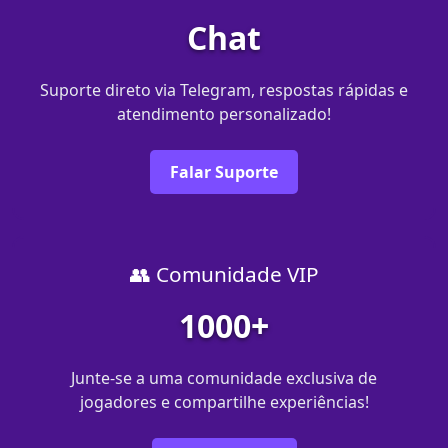
Chat
Suporte direto via Telegram, respostas rápidas e
atendimento personalizado!
Falar Suporte
👥 Comunidade VIP
1000+
Junte-se a uma comunidade exclusiva de
jogadores e compartilhe experiências!