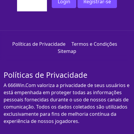
Login
Registrar-se
Políticas de Privacidade
Termos e Condições
Sitemap
Políticas de Privacidade
A 666Win.Com valoriza a privacidade de seus usuários e
está empenhada em proteger todas as informações
pessoais fornecidas durante o uso de nossos canais de
comunicação. Todos os dados coletados são utilizados
exclusivamente para fins de melhoria contínua da
experiência de nossos jogadores.