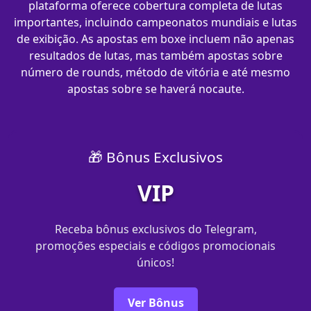
plataforma oferece cobertura completa de lutas
importantes, incluindo campeonatos mundiais e lutas
de exibição. As apostas em boxe incluem não apenas
resultados de lutas, mas também apostas sobre
número de rounds, método de vitória e até mesmo
apostas sobre se haverá nocaute.
🎁 Bônus Exclusivos
VIP
Receba bônus exclusivos do Telegram,
promoções especiais e códigos promocionais
únicos!
Ver Bônus