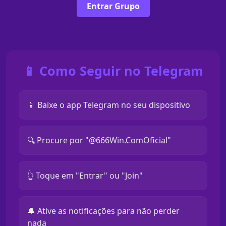
Entrar Grupo
📱 Como Seguir no Telegram
📱 Baixe o app Telegram no seu dispositivo
🔍 Procure por "@666Win.ComOficial"
👆 Toque em "Entrar" ou "Join"
🔔 Ative as notificações para não perder
nada