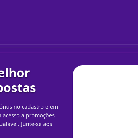
elhor
postas
ônus no cadastro e em
m acesso a promoções
ualável. Junte-se aos