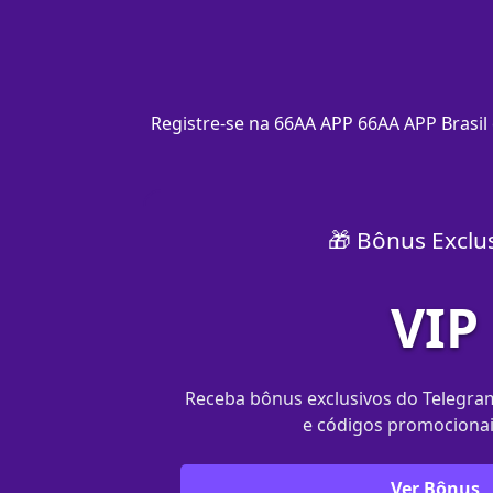
Registre-se na 66AA APP 66AA APP Brasil
🎁 Bônus Exclu
VIP
Receba bônus exclusivos do Telegra
e códigos promocionai
Ver Bônus