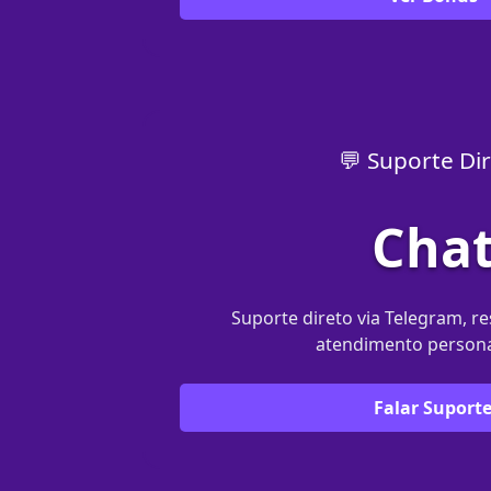
💬 Suporte Di
Cha
Suporte direto via Telegram, r
atendimento persona
Falar Suport