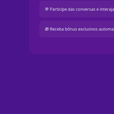
💬 Participe das conversas e interaj
🎁 Receba bônus exclusivos autom