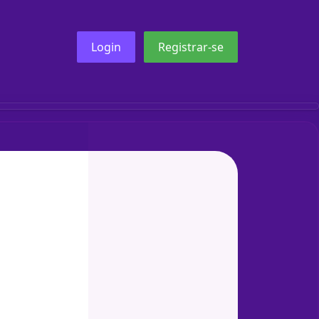
Login
Registrar-se