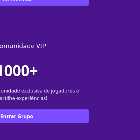
Comunidade VIP
1000+
unidade exclusiva de jogadores e
rtilhe experiências!
Entrar Grupo