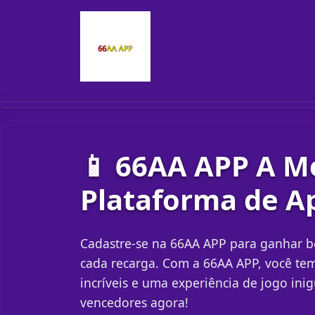
📱 66AA APP A M
Plataforma de A
Cadastre-se na 66AA APP para ganhar b
cada recarga. Com a 66AA APP, você te
incríveis e uma experiência de jogo inig
vencedores agora!