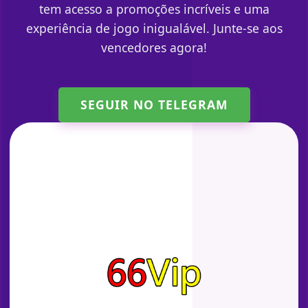
tem acesso a promoções incríveis e uma
experiência de jogo inigualável. Junte-se aos
vencedores agora!
SEGUIR NO TELEGRAM