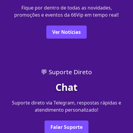
Fique por dentro de todas as novidades,
promoções e eventos da 66Vip em tempo real!
Ver Notícias
💬 Suporte Direto
Chat
Suporte direto via Telegram, respostas rápidas e
atendimento personalizado!
Falar Suporte