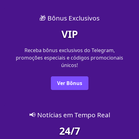
🎁 Bônus Exclusivos
VIP
Receba bônus exclusivos do Telegram,
promoções especiais e códigos promocionais
únicos!
Ver Bônus
📢 Notícias em Tempo Real
24/7