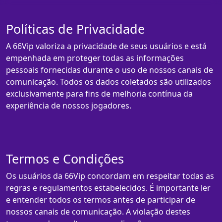
Políticas de Privacidade
A 66Vip valoriza a privacidade de seus usuários e está
empenhada em proteger todas as informações
pessoais fornecidas durante o uso de nossos canais de
comunicação. Todos os dados coletados são utilizados
exclusivamente para fins de melhoria contínua da
experiência de nossos jogadores.
Termos e Condições
Os usuários da 66Vip concordam em respeitar todas as
regras e regulamentos estabelecidos. É importante ler
e entender todos os termos antes de participar de
nossos canais de comunicação. A violação destes