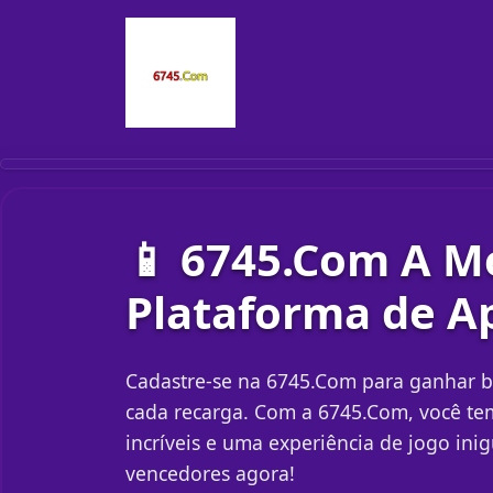
📱 6745.Com A M
Plataforma de A
Cadastre-se na 6745.Com para ganhar 
cada recarga. Com a 6745.Com, você t
incríveis e uma experiência de jogo inig
vencedores agora!