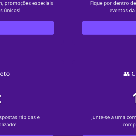
m, promoções especiais
Fique por dentro d
s únicos!
eventos da
reto
👥 
t
espostas rápidas e
Junte-se a uma com
lizado!
compa