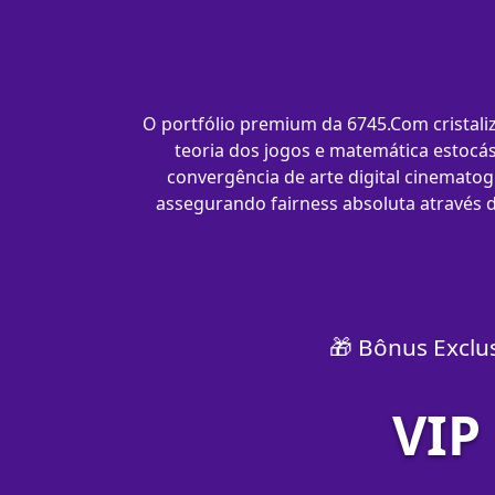
O portfólio premium da 6745.Com cristali
teoria dos jogos e matemática estocá
convergência de arte digital cinematog
assegurando fairness absoluta através
🎁 Bônus Exclu
VIP