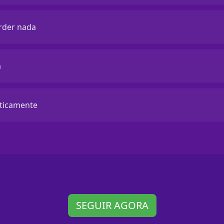
erder nada
a
aticamente
SEGUIR AGORA