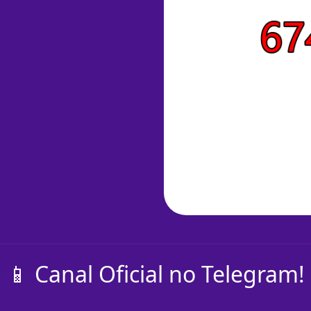
📱 Canal Oficial no Telegram!