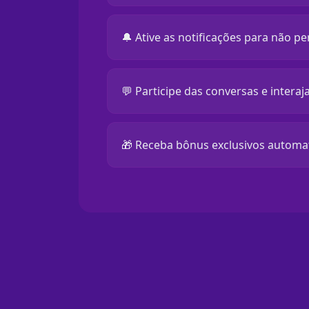
🔔 Ative as notificações para não p
💬 Participe das conversas e interaj
🎁 Receba bônus exclusivos autom