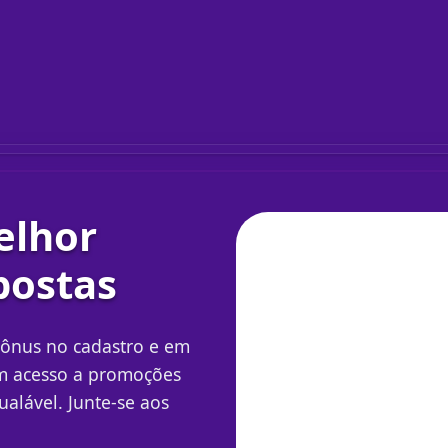
elhor
postas
bônus no cadastro e em
em acesso a promoções
ualável. Junte-se aos