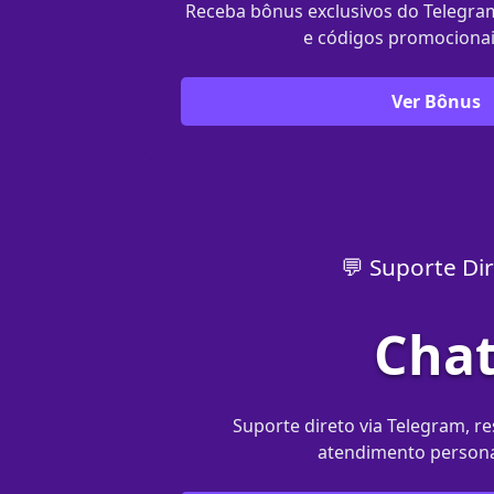
Receba bônus exclusivos do Telegra
e códigos promocionai
Ver Bônus
💬 Suporte Di
Cha
Suporte direto via Telegram, r
atendimento persona