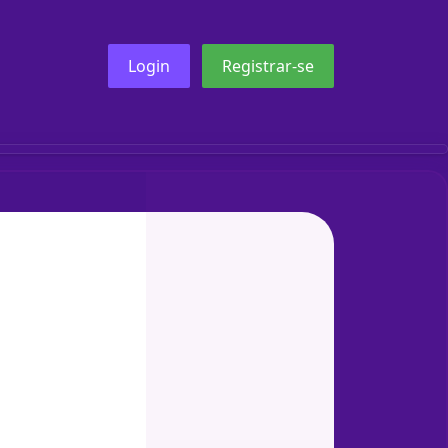
Login
Registrar-se