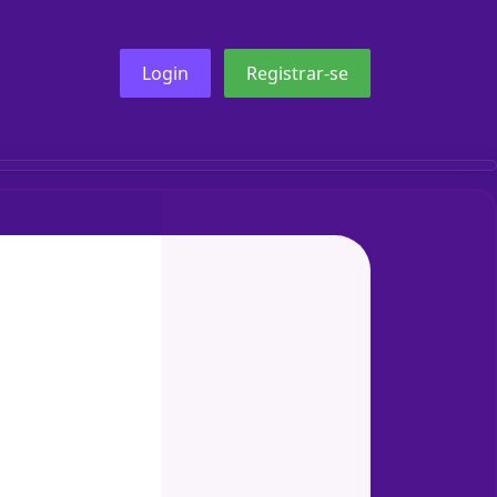
Login
Registrar-se