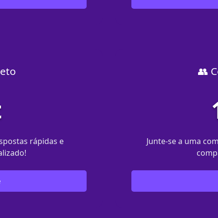
reto
👥 
t
espostas rápidas e
Junte-se a uma com
lizado!
compa
e