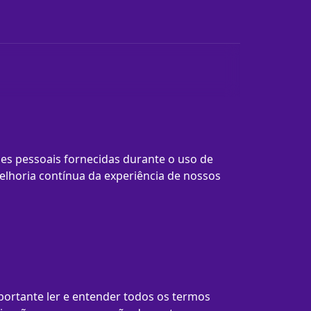
es pessoais fornecidas durante o uso de
elhoria contínua da experiência de nossos
ortante ler e entender todos os termos