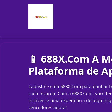
📱 688X.Com A M
Plataforma de A
Cadastre-se na 688X.Com para ganhar 
cada recarga. Com a 688X.Com, você t
incríveis e uma experiência de jogo inig
vencedores agora!