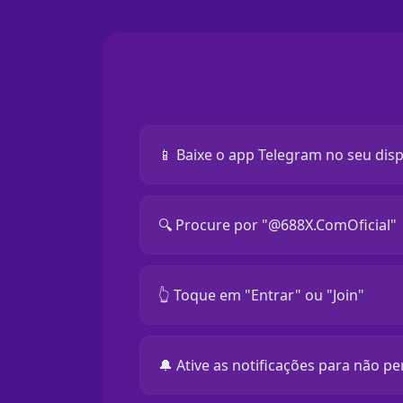
📱 Baixe o app Telegram no seu disp
🔍 Procure por "@688X.ComOficial"
👆 Toque em "Entrar" ou "Join"
🔔 Ative as notificações para não p