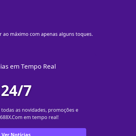
rtir ao máximo com apenas alguns toques.
cias em Tempo Real
24/7
e todas as novidades, promoções e
 688X.Com em tempo real!
Ver Notícias