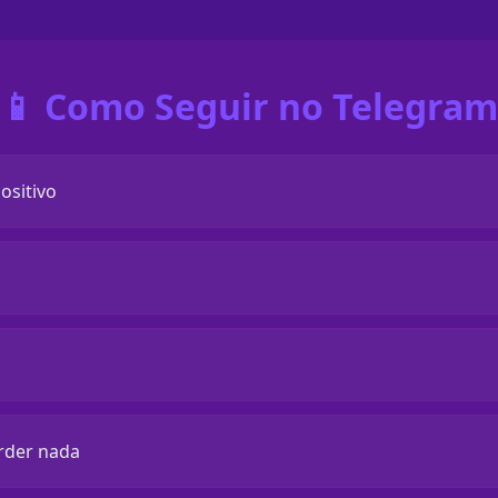
📱 Como Seguir no Telegram
ositivo
erder nada