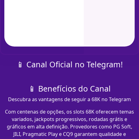
📱 Canal Oficial no Telegram!
📱 Benefícios do Canal
Descubra as vantagens de seguir a 68K no Telegram
Com centenas de opções, os slots 68K oferecem temas
variados, jackpots progressivos, rodadas grátis e
gráficos em alta definição. Provedores como PG Soft,
JILI, Pragmatic Play e CQ9 garantem qualidade e