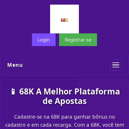
Login
Registrar-se
Menu
📱 68K A Melhor Plataforma
de Apostas
Cadastre-se na 68K para ganhar bônus no
cadastro e em cada recarga. Com a 68K, você tem