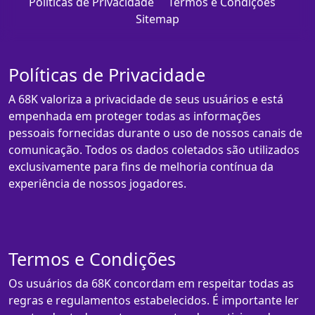
Políticas de Privacidade
Termos e Condições
Sitemap
Políticas de Privacidade
A 68K valoriza a privacidade de seus usuários e está
empenhada em proteger todas as informações
pessoais fornecidas durante o uso de nossos canais de
comunicação. Todos os dados coletados são utilizados
exclusivamente para fins de melhoria contínua da
experiência de nossos jogadores.
Termos e Condições
Os usuários da 68K concordam em respeitar todas as
regras e regulamentos estabelecidos. É importante ler