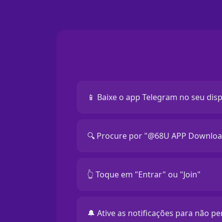
📱 Baixe o app Telegram no seu disp
🔍 Procure por "@68U APP Download
👆 Toque em "Entrar" ou "Join"
🔔 Ative as notificações para não p