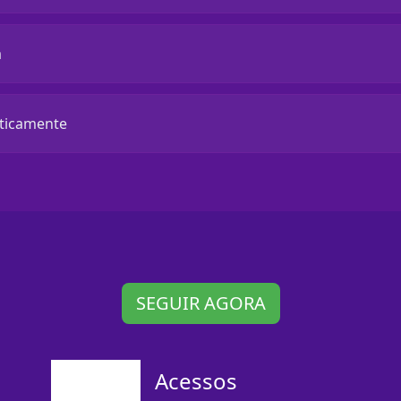
a
aticamente
SEGUIR AGORA
Acessos