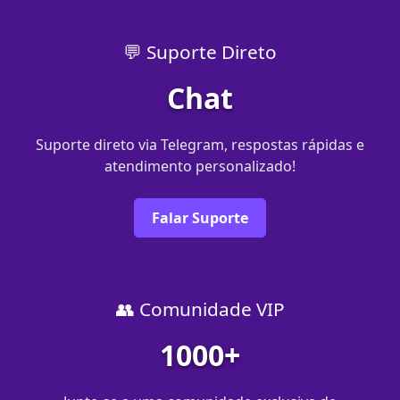
💬 Suporte Direto
Chat
Suporte direto via Telegram, respostas rápidas e
atendimento personalizado!
Falar Suporte
👥 Comunidade VIP
1000+