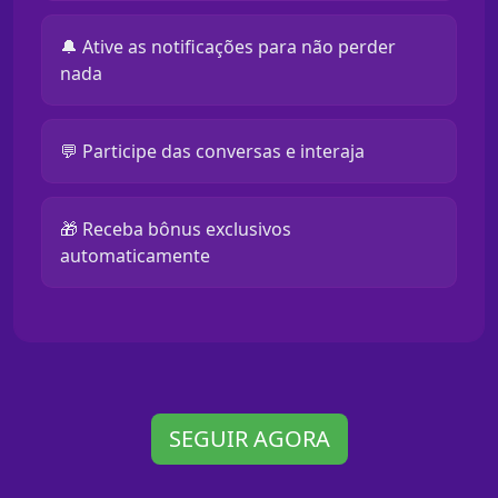
🔔 Ative as notificações para não perder
nada
💬 Participe das conversas e interaja
🎁 Receba bônus exclusivos
automaticamente
SEGUIR AGORA