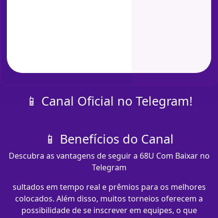
📱 Canal Oficial no Telegram!
📱 Benefícios do Canal
Descubra as vantagens de seguir a 68U Com Baixar no
Telegram
sultados em tempo real e prêmios para os melhores
colocados. Além disso, muitos torneios oferecem a
possibilidade de se inscrever em equipes, o que