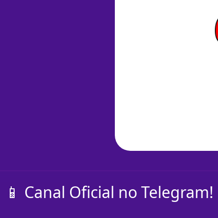
📱 Canal Oficial no Telegram!