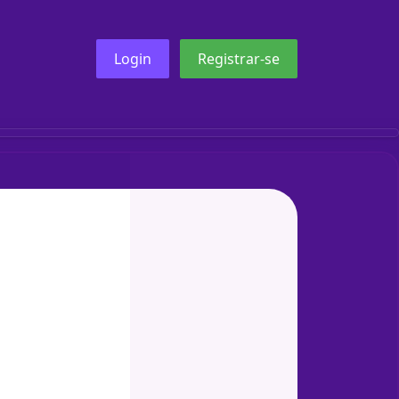
Login
Registrar-se