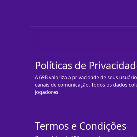
Políticas de Privacida
A 69B valoriza a privacidade de seus usuár
canais de comunicação. Todos os dados cole
jogadores.
Termos e Condições