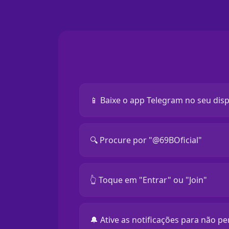
📱 Baixe o app Telegram no seu disp
🔍 Procure por "@69BOficial"
👆 Toque em "Entrar" ou "Join"
🔔 Ative as notificações para não p