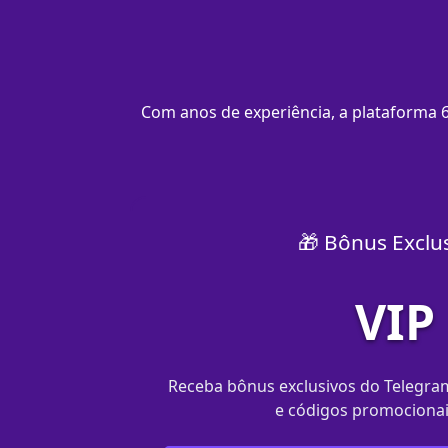
Com anos de experiência, a plataforma 6
🎁 Bônus Exclu
VIP
Receba bônus exclusivos do Telegra
e códigos promocionai