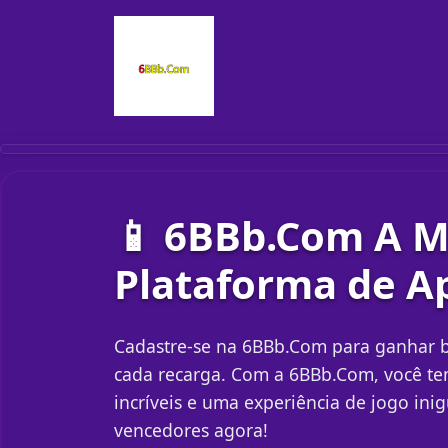
📱 6BBb.Com A M
Plataforma de A
Cadastre-se na 6BBb.Com para ganhar 
cada recarga. Com a 6BBb.Com, você t
incríveis e uma experiência de jogo inig
vencedores agora!