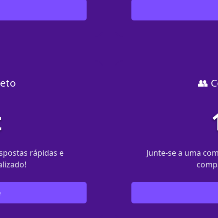
reto
👥 
t
espostas rápidas e
Junte-se a uma com
lizado!
compa
e