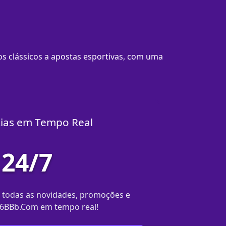
os clássicos a apostas esportivas, com uma
cias em Tempo Real
24/7
e todas as novidades, promoções e
 6BBb.Com em tempo real!