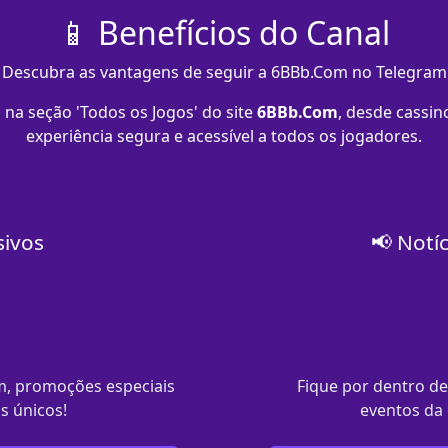
📱 Benefícios do Canal
Descubra as vantagens de seguir a 6BBb.Com no Telegram
 na seção 'Todos os Jogos' do site
6BBb.Com
, desde cassin
experiência segura e acessível a todos os jogadores.
sivos
📢 Notí
m, promoções especiais
Fique por dentro d
s únicos!
eventos da