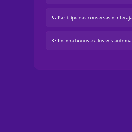
💬 Participe das conversas e interaj
🎁 Receba bônus exclusivos autom