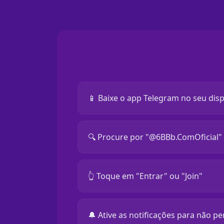
📱 Baixe o app Telegram no seu disp
🔍 Procure por "@6BBb.ComOficial"
👆 Toque em "Entrar" ou "Join"
🔔 Ative as notificações para não p