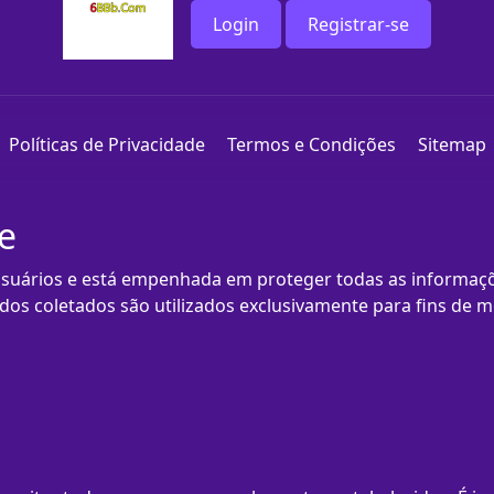
Login
Registrar-se
Políticas de Privacidade
Termos e Condições
Sitemap
de
 usuários e está empenhada em proteger todas as informaçõ
os coletados são utilizados exclusivamente para fins de m