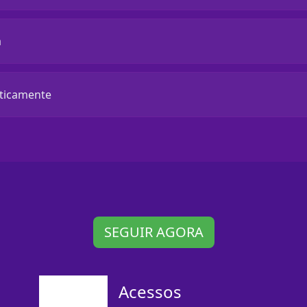
a
aticamente
SEGUIR AGORA
Acessos