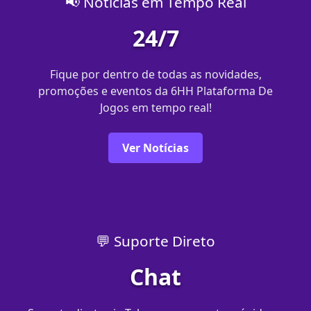
📢 Notícias em Tempo Real
24/7
Fique por dentro de todas as novidades,
promoções e eventos da 6HH Plataforma De
Jogos em tempo real!
Ver Notícias
💬 Suporte Direto
Chat