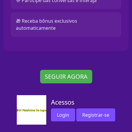
💬 Participe das conversas e interaja
🎁 Receba bônus exclusivos
automaticamente
SEGUIR AGORA
Acessos
Login
Registrar-se