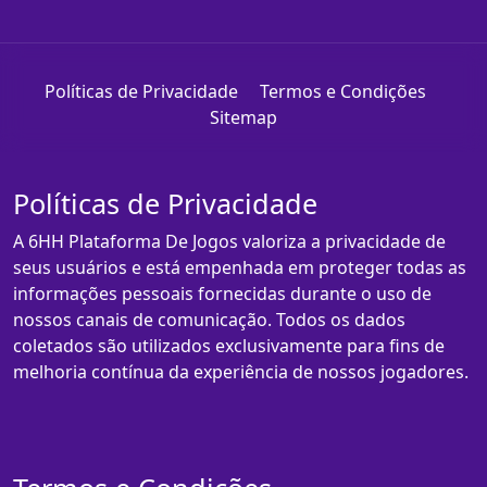
Políticas de Privacidade
Termos e Condições
Sitemap
Políticas de Privacidade
A 6HH Plataforma De Jogos valoriza a privacidade de
seus usuários e está empenhada em proteger todas as
informações pessoais fornecidas durante o uso de
nossos canais de comunicação. Todos os dados
coletados são utilizados exclusivamente para fins de
melhoria contínua da experiência de nossos jogadores.