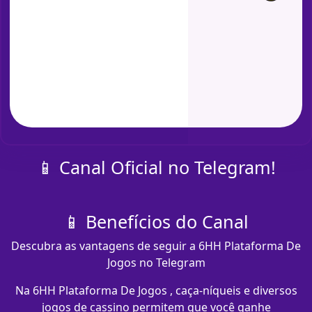
📱 Canal Oficial no Telegram!
📱 Benefícios do Canal
Descubra as vantagens de seguir a 6HH Plataforma De
Jogos no Telegram
Na 6HH Plataforma De Jogos , caça-níqueis e diversos
jogos de cassino permitem que você ganhe