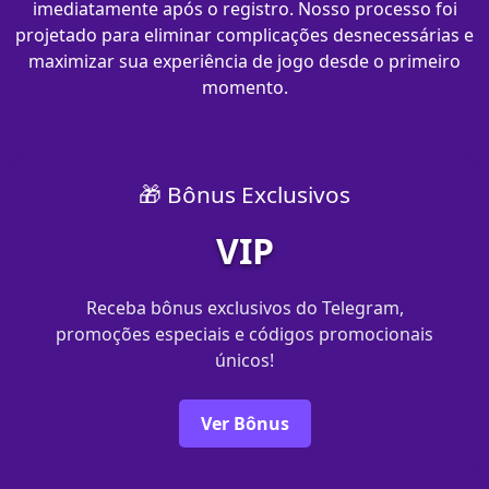
imediatamente após o registro. Nosso processo foi
projetado para eliminar complicações desnecessárias e
maximizar sua experiência de jogo desde o primeiro
momento.
🎁 Bônus Exclusivos
VIP
Receba bônus exclusivos do Telegram,
promoções especiais e códigos promocionais
únicos!
Ver Bônus