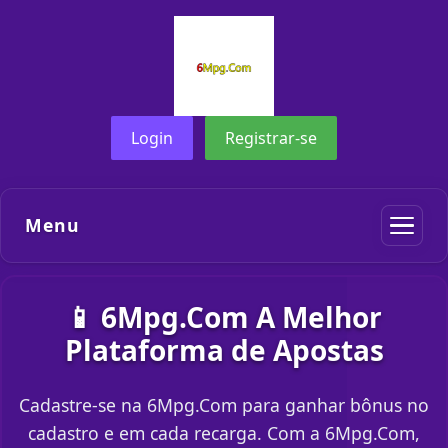
Login
Registrar-se
Menu
📱 6Mpg.Com A Melhor
Plataforma de Apostas
Cadastre-se na 6Mpg.Com para ganhar bônus no
cadastro e em cada recarga. Com a 6Mpg.Com,