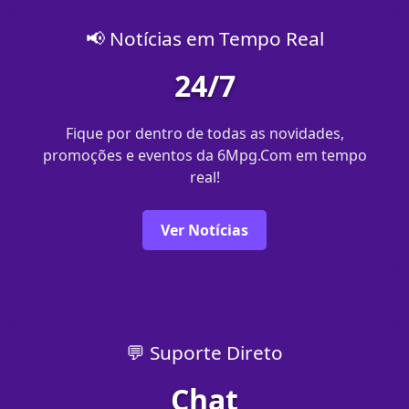
📢 Notícias em Tempo Real
24/7
Fique por dentro de todas as novidades,
promoções e eventos da 6Mpg.Com em tempo
real!
Ver Notícias
💬 Suporte Direto
Chat