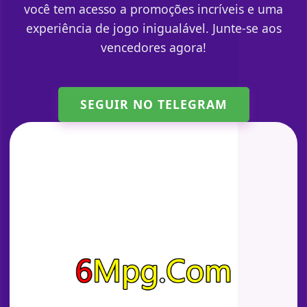
você tem acesso a promoções incríveis e uma
experiência de jogo inigualável. Junte-se aos
vencedores agora!
SEGUIR NO TELEGRAM