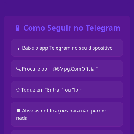
📱 Como Seguir no Telegram
📱 Baixe o app Telegram no seu dispositivo
🔍 Procure por "@6Mpg.ComOficial"
👆 Toque em "Entrar" ou "Join"
🔔 Ative as notificações para não perder
nada