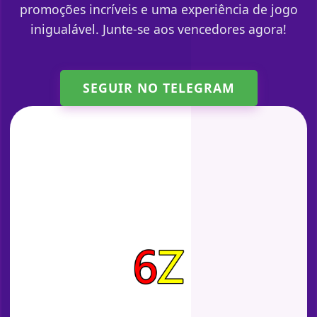
promoções incríveis e uma experiência de jogo
inigualável. Junte-se aos vencedores agora!
SEGUIR NO TELEGRAM