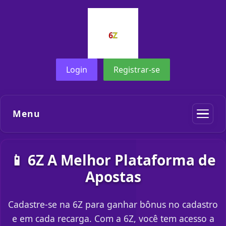
Login
Registrar-se
Menu
📱 6Z A Melhor Plataforma de
Apostas
Cadastre-se na 6Z para ganhar bônus no cadastro
e em cada recarga. Com a 6Z, você tem acesso a