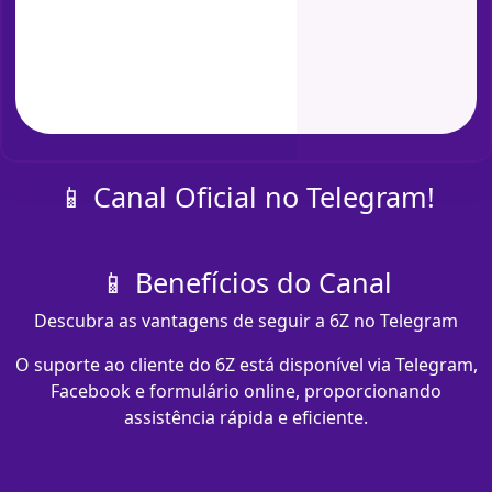
📱 Canal Oficial no Telegram!
📱 Benefícios do Canal
Descubra as vantagens de seguir a 6Z no Telegram
O suporte ao cliente do 6Z está disponível via Telegram,
Facebook e formulário online, proporcionando
assistência rápida e eficiente.