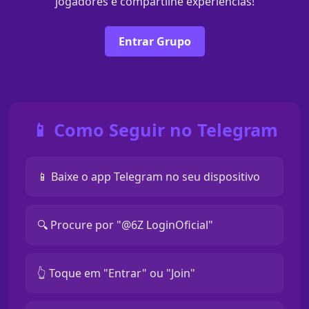
jogadores e compartilhe experiências!
Entrar Grupo
📱 Como Seguir no Telegram
📱 Baixe o app Telegram no seu dispositivo
🔍 Procure por "@6Z LoginOficial"
👆 Toque em "Entrar" ou "Join"