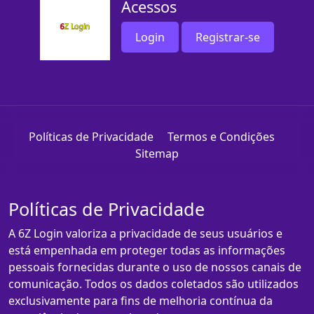
Acessos
Login
Registrar-se
Políticas de Privacidade
Termos e Condições
Sitemap
Políticas de Privacidade
A 6Z Login valoriza a privacidade de seus usuários e
está empenhada em proteger todas as informações
pessoais fornecidas durante o uso de nossos canais de
comunicação. Todos os dados coletados são utilizados
exclusivamente para fins de melhoria contínua da