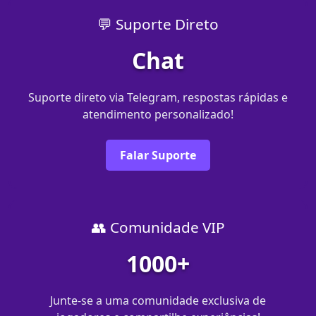
💬 Suporte Direto
Chat
Suporte direto via Telegram, respostas rápidas e
atendimento personalizado!
Falar Suporte
👥 Comunidade VIP
1000+
Junte-se a uma comunidade exclusiva de