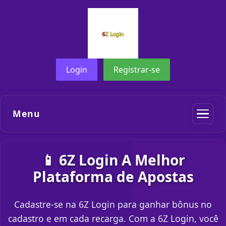
Login
Registrar-se
Menu
📱 6Z Login A Melhor
Plataforma de Apostas
Cadastre-se na 6Z Login para ganhar bônus no
cadastro e em cada recarga. Com a 6Z Login, você