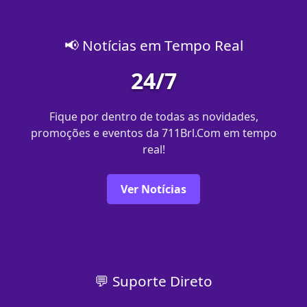
📢 Notícias em Tempo Real
24/7
Fique por dentro de todas as novidades,
promoções e eventos da 711Brl.Com em tempo
real!
Ver Notícias
💬 Suporte Direto