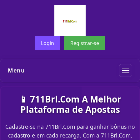
Login
Registrar-se
Menu
📱 711Brl.Com A Melhor
Plataforma de Apostas
Cadastre-se na 711Brl.Com para ganhar bônus no
cadastro e em cada recarga. Com a 711Brl.Com,