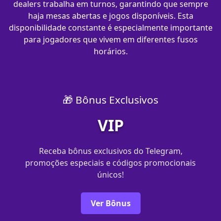
dealers trabalha em turnos, garantindo que sempre
haja mesas abertas e jogos disponíveis. Esta
disponibilidade constante é especialmente importante
para jogadores que vivem em diferentes fusos
horários.
🎁 Bônus Exclusivos
VIP
Receba bônus exclusivos do Telegram,
promoções especiais e códigos promocionais
únicos!
Ver Bônus