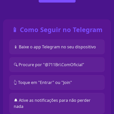
📱 Como Seguir no Telegram
📱 Baixe o app Telegram no seu dispositivo
🔍 Procure por "@711Brl.ComOficial"
👆 Toque em "Entrar" ou "Join"
🔔 Ative as notificações para não perder
nada