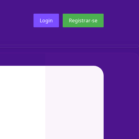
Login
Registrar-se