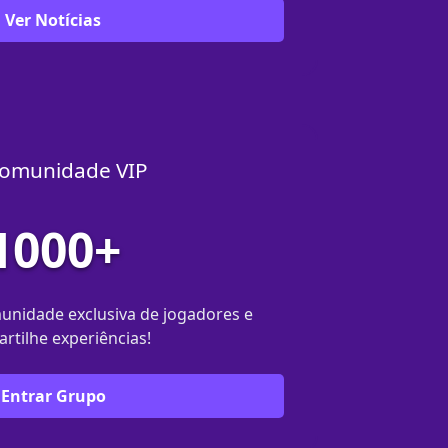
Ver Notícias
Comunidade VIP
1000+
unidade exclusiva de jogadores e
rtilhe experiências!
Entrar Grupo