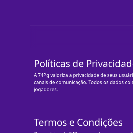
Políticas de Privacida
A 74Pg valoriza a privacidade de seus usuá
canais de comunicação. Todos os dados cole
jogadores.
Termos e Condições