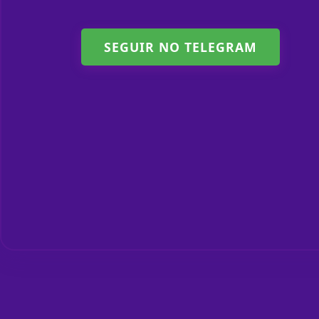
SEGUIR NO TELEGRAM