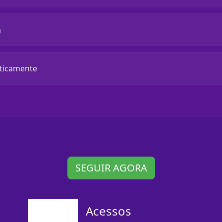
a
aticamente
SEGUIR AGORA
Acessos