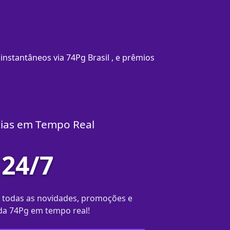
stantâneos via 74Pg Brasil , e prêmios
cias em Tempo Real
24/7
e todas as novidades, promoções e
da 74Pg em tempo real!