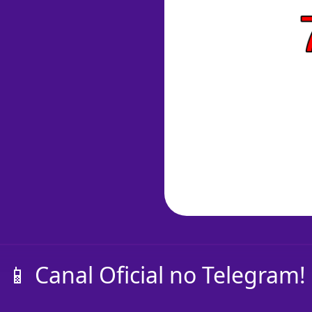
📱 Canal Oficial no Telegram!