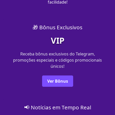
facilidade!
🎁 Bônus Exclusivos
VIP
Receba bônus exclusivos do Telegram,
promoções especiais e códigos promocionais
únicos!
Ver Bônus
📢 Notícias em Tempo Real