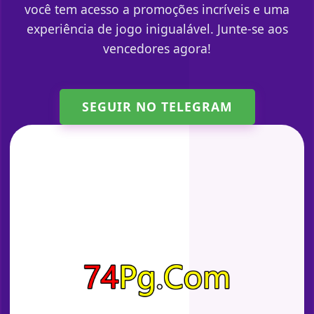
você tem acesso a promoções incríveis e uma
experiência de jogo inigualável. Junte-se aos
vencedores agora!
SEGUIR NO TELEGRAM