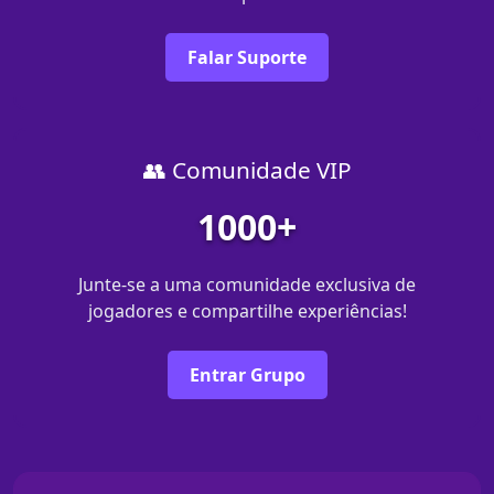
Falar Suporte
👥 Comunidade VIP
1000+
Junte-se a uma comunidade exclusiva de
jogadores e compartilhe experiências!
Entrar Grupo