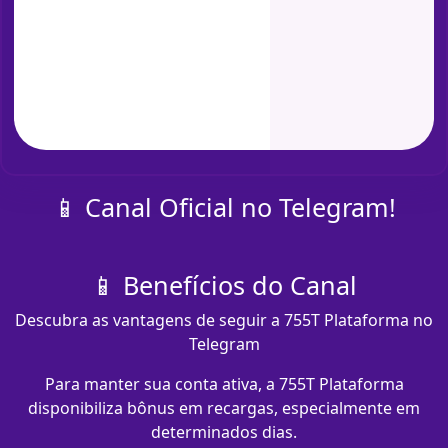
📱 Canal Oficial no Telegram!
📱 Benefícios do Canal
Descubra as vantagens de seguir a 755T Plataforma no
Telegram
Para manter sua conta ativa, a 755T Plataforma
disponibiliza bônus em recargas, especialmente em
determinados dias.