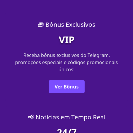
🎁 Bônus Exclusivos
VIP
Receba bônus exclusivos do Telegram,
promoções especiais e códigos promocionais
únicos!
Ver Bônus
📢 Notícias em Tempo Real
24/7