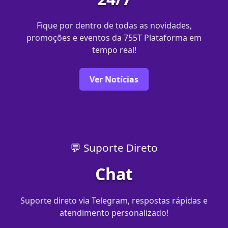
Fique por dentro de todas as novidades,
promoções e eventos da 755T Plataforma em
tempo real!
Ver Notícias
💬 Suporte Direto
Chat
Suporte direto via Telegram, respostas rápidas e
atendimento personalizado!