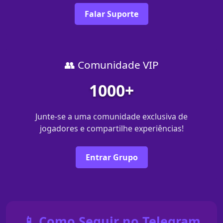
Falar Suporte
👥 Comunidade VIP
1000+
Junte-se a uma comunidade exclusiva de
jogadores e compartilhe experiências!
Entrar Grupo
📱 Como Seguir no Telegram