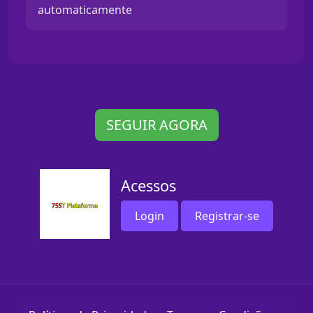
automaticamente
SEGUIR AGORA
Acessos
Login
Registrar-se