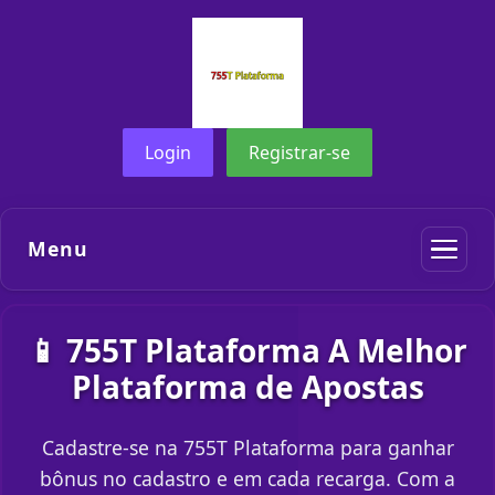
Login
Registrar-se
Menu
📱 755T Plataforma A Melhor
Plataforma de Apostas
Cadastre-se na 755T Plataforma para ganhar
bônus no cadastro e em cada recarga. Com a