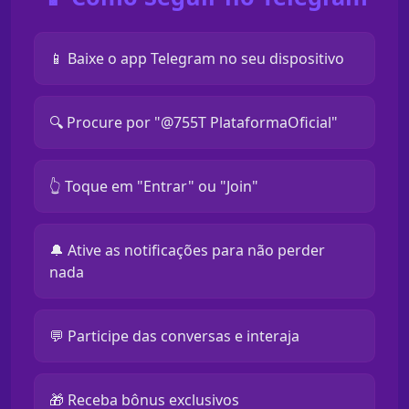
📱 Baixe o app Telegram no seu dispositivo
🔍 Procure por "@755T PlataformaOficial"
👆 Toque em "Entrar" ou "Join"
🔔 Ative as notificações para não perder
nada
💬 Participe das conversas e interaja
🎁 Receba bônus exclusivos