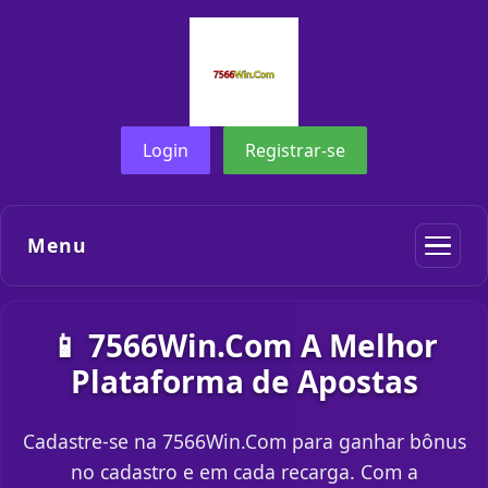
Login
Registrar-se
Menu
📱 7566Win.Com A Melhor
Plataforma de Apostas
Cadastre-se na 7566Win.Com para ganhar bônus
no cadastro e em cada recarga. Com a