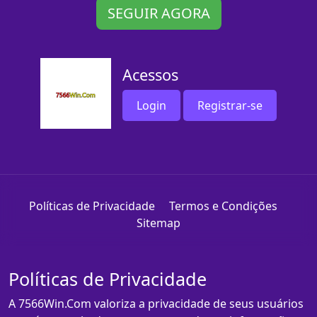
SEGUIR AGORA
Acessos
Login
Registrar-se
Políticas de Privacidade
Termos e Condições
Sitemap
Políticas de Privacidade
A 7566Win.Com valoriza a privacidade de seus usuários