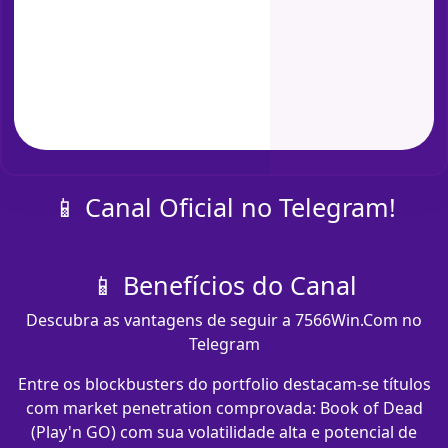
📱 Canal Oficial no Telegram!
📱 Benefícios do Canal
Descubra as vantagens de seguir a 7566Win.Com no
Telegram
Entre os blockbusters do portfolio destacam-se títulos
com market penetration comprovada: Book of Dead
(Play'n GO) com sua volatilidade alta e potencial de