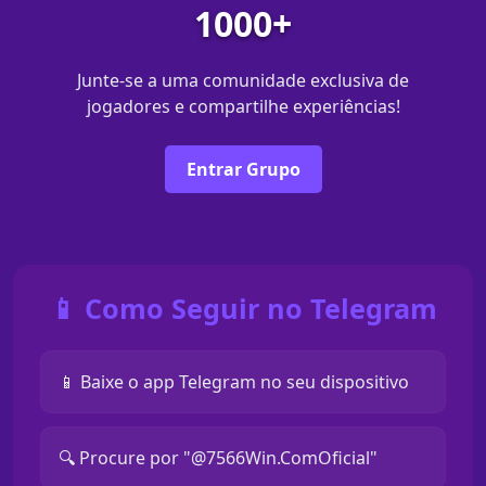
1000+
Junte-se a uma comunidade exclusiva de
jogadores e compartilhe experiências!
Entrar Grupo
📱 Como Seguir no Telegram
📱 Baixe o app Telegram no seu dispositivo
🔍 Procure por "@7566Win.ComOficial"