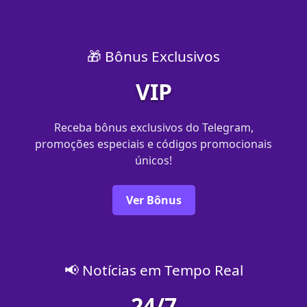
🎁 Bônus Exclusivos
VIP
Receba bônus exclusivos do Telegram,
promoções especiais e códigos promocionais
únicos!
Ver Bônus
📢 Notícias em Tempo Real
24/7