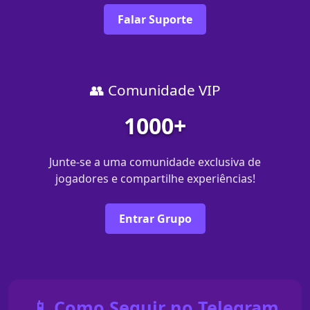
Falar Suporte
👥 Comunidade VIP
1000+
Junte-se a uma comunidade exclusiva de
jogadores e compartilhe experiências!
Entrar Grupo
📱 Como Seguir no Telegram