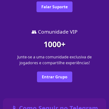
Falar Suporte
👥 Comunidade VIP
1000+
Junte-se a uma comunidade exclusiva de
jogadores e compartilhe experiências!
Entrar Grupo
📱 Como Seguir no Telegram