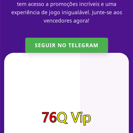
tem acesso a promoções incríveis e uma
experiência de jogo inigualável. Junte-se aos
vencedores agora!
SEGUIR NO TELEGRAM