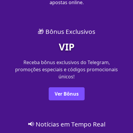
apostas online.
🎁 Bônus Exclusivos
VIP
Receba bônus exclusivos do Telegram,
promoções especiais e códigos promocionais
únicos!
Ver Bônus
📢 Notícias em Tempo Real