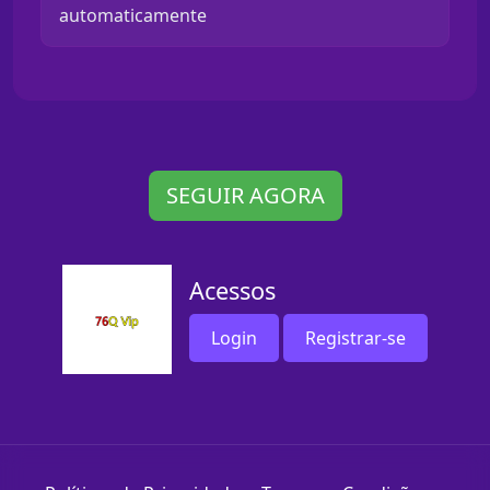
automaticamente
SEGUIR AGORA
Acessos
Login
Registrar-se