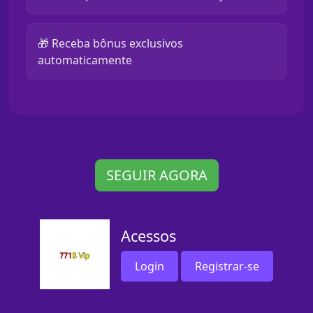
🎁 Receba bônus exclusivos
automaticamente
SEGUIR AGORA
Acessos
Login
Registrar-se