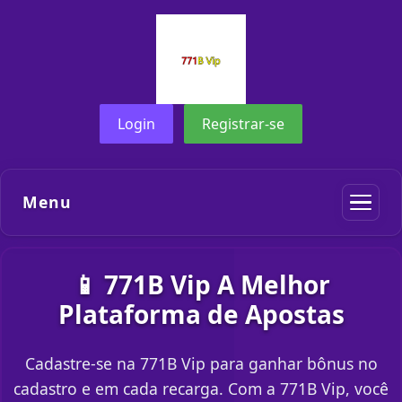
Login
Registrar-se
Menu
📱 771B Vip A Melhor
Plataforma de Apostas
Cadastre-se na 771B Vip para ganhar bônus no
cadastro e em cada recarga. Com a 771B Vip, você