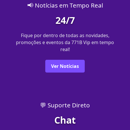
📢 Notícias em Tempo Real
24/7
Fique por dentro de todas as novidades,
promoções e eventos da 771B Vip em tempo
real!
Ver Notícias
💬 Suporte Direto
Chat