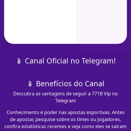
📱 Canal Oficial no Telegram!
📱 Benefícios do Canal
Descubra as vantagens de seguir a 771B Vip no
Telegram
Conhecimento é poder nas apostas esportivas. Antes
de apostar, pesquise sobre os times ou jogadores,
confira estatísticas recentes e veja como eles se saíram