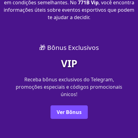
em condições semelhantes. No
771B Vip
, você encontra
informações úteis sobre eventos esportivos que podem
te ajudar a decidir.
🎁 Bônus Exclusivos
VIP
Receba bônus exclusivos do Telegram,
promoções especiais e códigos promocionais
únicos!
Ver Bônus