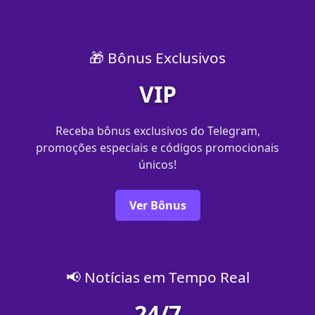
🎁 Bônus Exclusivos
VIP
Receba bônus exclusivos do Telegram,
promoções especiais e códigos promocionais
únicos!
Ver Bônus
📢 Notícias em Tempo Real
24/7