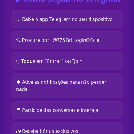
📱 Baixe o app Telegram no seu dispositivo
🔍 Procure por "@776 Brl LoginOficial"
👆 Toque em "Entrar" ou "Join"
🔔 Ative as notificações para não perder
nada
💬 Participe das conversas e interaja
🎁 Receba bônus exclusivos