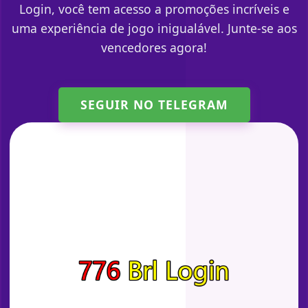
Login, você tem acesso a promoções incríveis e
uma experiência de jogo inigualável. Junte-se aos
vencedores agora!
SEGUIR NO TELEGRAM