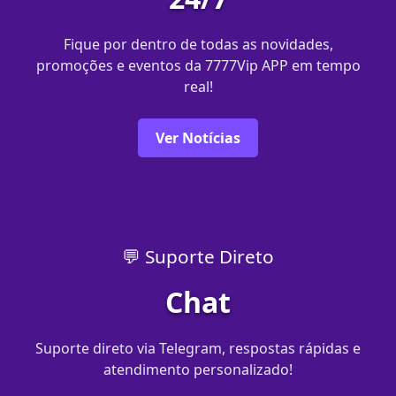
Fique por dentro de todas as novidades,
promoções e eventos da 7777Vip APP em tempo
real!
Ver Notícias
💬 Suporte Direto
Chat
Suporte direto via Telegram, respostas rápidas e
atendimento personalizado!