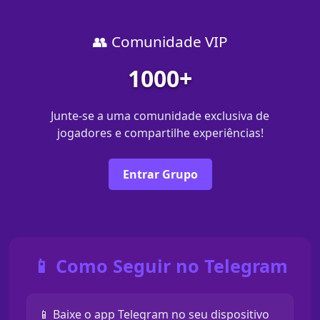
👥 Comunidade VIP
1000+
Junte-se a uma comunidade exclusiva de
jogadores e compartilhe experiências!
Entrar Grupo
📱 Como Seguir no Telegram
📱 Baixe o app Telegram no seu dispositivo