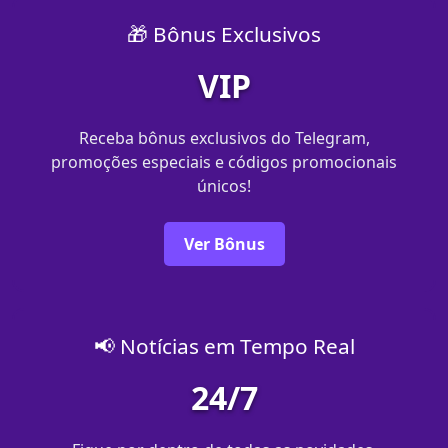
🎁 Bônus Exclusivos
VIP
Receba bônus exclusivos do Telegram,
promoções especiais e códigos promocionais
únicos!
Ver Bônus
📢 Notícias em Tempo Real
24/7