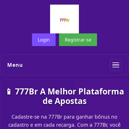
Login
Registrar-se
Menu
📱 777Br A Melhor Plataforma
de Apostas
Cadastre-se na 777Br para ganhar bônus no
cadastro e em cada recarga. Com a 777Br, você