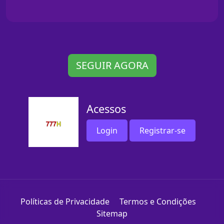
SEGUIR AGORA
Acessos
Login
Registrar-se
Políticas de Privacidade
Termos e Condições
Sitemap