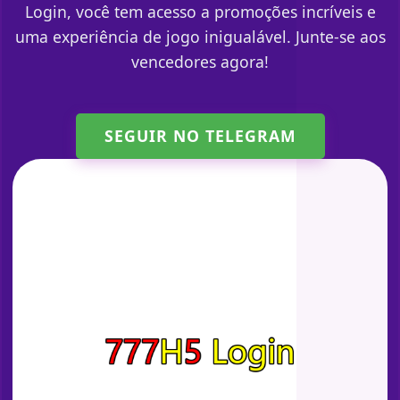
Login, você tem acesso a promoções incríveis e
uma experiência de jogo inigualável. Junte-se aos
vencedores agora!
SEGUIR NO TELEGRAM