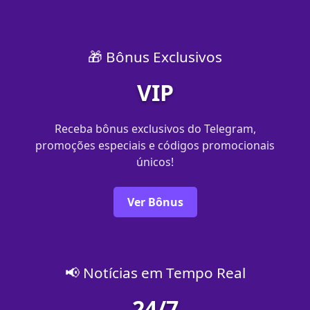
🎁 Bônus Exclusivos
VIP
Receba bônus exclusivos do Telegram,
promoções especiais e códigos promocionais
únicos!
Ver Bônus
📢 Notícias em Tempo Real
24/7