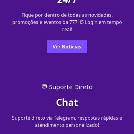
Fique por dentro de todas as novidades,
promoções e eventos da 777H5 Login em tempo
real!
Ver Notícias
💬 Suporte Direto
Chat
Suporte direto via Telegram, respostas rápidas e
atendimento personalizado!