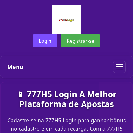
Login
Registrar-se
Menu
📱 777H5 Login A Melhor
Plataforma de Apostas
Cadastre-se na 777H5 Login para ganhar bônus
no cadastro e em cada recarga. Com a 777H5