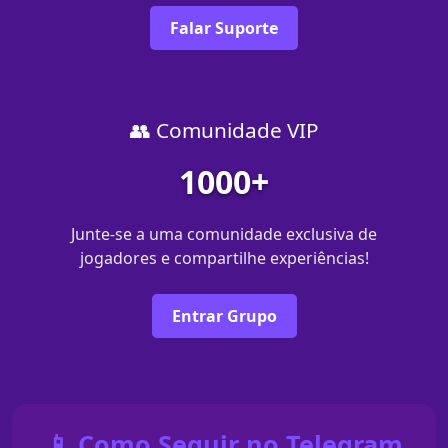
Falar Suporte
👥 Comunidade VIP
1000+
Junte-se a uma comunidade exclusiva de
jogadores e compartilhe experiências!
Entrar Grupo
📱 Como Seguir no Telegram