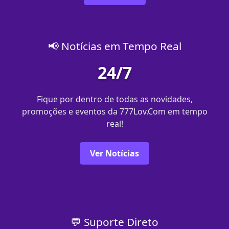
📢 Notícias em Tempo Real
24/7
Fique por dentro de todas as novidades,
promoções e eventos da 777Lov.Com em tempo
real!
Ver Notícias
💬 Suporte Direto