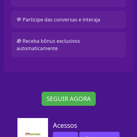
💬 Participe das conversas e interaja
🎁 Receba bônus exclusivos
automaticamente
SEGUIR AGORA
Acessos