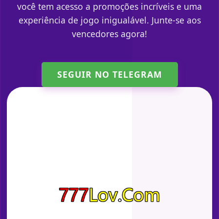
você tem acesso a promoções incríveis e uma
experiência de jogo inigualável. Junte-se aos
vencedores agora!
SEGUIR NO TELEGRAM