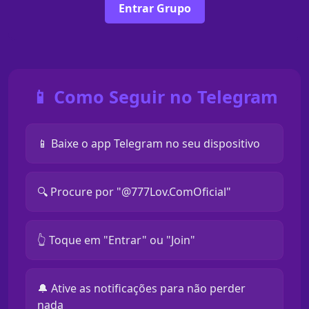
Entrar Grupo
📱 Como Seguir no Telegram
📱 Baixe o app Telegram no seu dispositivo
🔍 Procure por "@777Lov.ComOficial"
👆 Toque em "Entrar" ou "Join"
🔔 Ative as notificações para não perder
nada