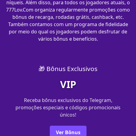
níqueis. Além disso, para todos os jogadores atuais, o
777Lov.Com organiza regularmente promoções como
bônus de recarga, rodadas grátis, cashback, etc.
Também contamos com um programa de fidelidade
por meio do qual os jogadores podem desfrutar de
vários bônus e benefícios.
🎁 Bônus Exclusivos
VIP
Receba bônus exclusivos do Telegram,
promoções especiais e códigos promocionais
únicos!
Ver Bônus