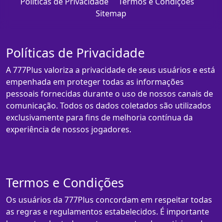
Políticas de Privacidade
Termos e Condições
Sitemap
Políticas de Privacidade
A 777Plus valoriza a privacidade de seus usuários e está
empenhada em proteger todas as informações
pessoais fornecidas durante o uso de nossos canais de
comunicação. Todos os dados coletados são utilizados
exclusivamente para fins de melhoria contínua da
experiência de nossos jogadores.
Termos e Condições
Os usuários da 777Plus concordam em respeitar todas
as regras e regulamentos estabelecidos. É importante