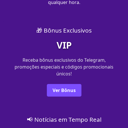
qualquer hora.
🎁 Bônus Exclusivos
VIP
Receba bônus exclusivos do Telegram,
promoções especiais e códigos promocionais
únicos!
Ver Bônus
📢 Notícias em Tempo Real