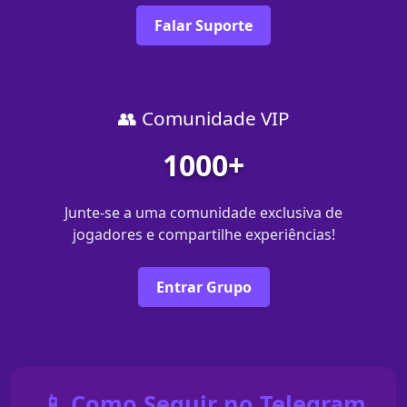
Falar Suporte
👥 Comunidade VIP
1000+
Junte-se a uma comunidade exclusiva de
jogadores e compartilhe experiências!
Entrar Grupo
📱 Como Seguir no Telegram