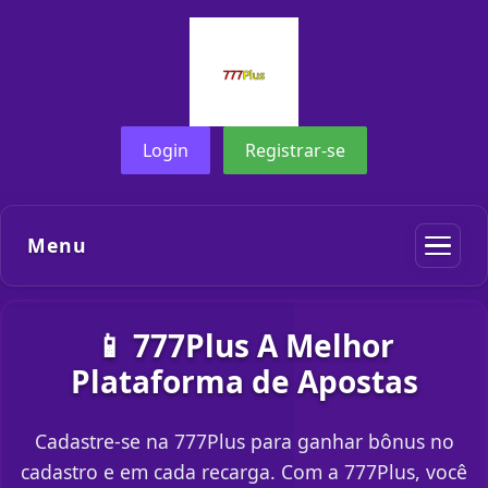
Login
Registrar-se
Menu
📱 777Plus A Melhor
Plataforma de Apostas
Cadastre-se na 777Plus para ganhar bônus no
cadastro e em cada recarga. Com a 777Plus, você