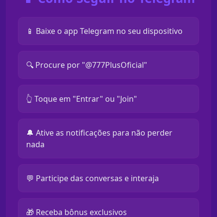
📱 Baixe o app Telegram no seu dispositivo
🔍 Procure por "@777PlusOficial"
👆 Toque em "Entrar" ou "Join"
🔔 Ative as notificações para não perder
nada
💬 Participe das conversas e interaja
🎁 Receba bônus exclusivos