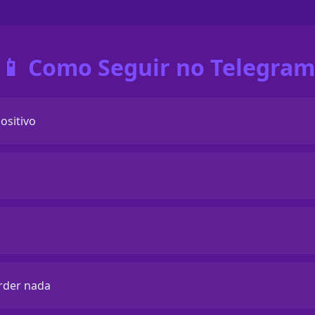
📱 Como Seguir no Telegram
ositivo
erder nada