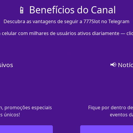
📱 Benefícios do Canal
Descubra as vantagens de seguir a 777Slot no Telegram
 celular com milhares de usuários ativos diariamente — cliq
sivos
📢 Notí
m, promoções especiais
Fique por dentro d
s únicos!
eventos d