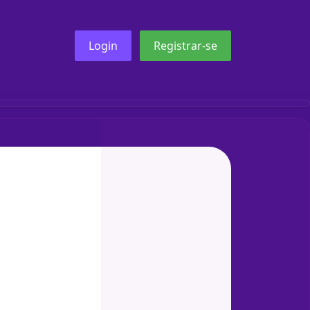
Login
Registrar-se