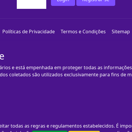
Políticas de Privacidade
Termos e Condições
Sitemap
de
suários e está empenhada em proteger todas as informações
os coletados são utilizados exclusivamente para fins de m
tar todas as regras e regulamentos estabelecidos. É impor