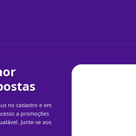
hor
postas
nus no cadastro e em
 acesso a promoções
ualável. Junte-se aos