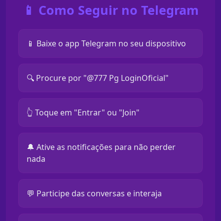
📱 Como Seguir no Telegram
📱 Baixe o app Telegram no seu dispositivo
🔍 Procure por "@777 Pg LoginOficial"
👆 Toque em "Entrar" ou "Join"
🔔 Ative as notificações para não perder
nada
💬 Participe das conversas e interaja