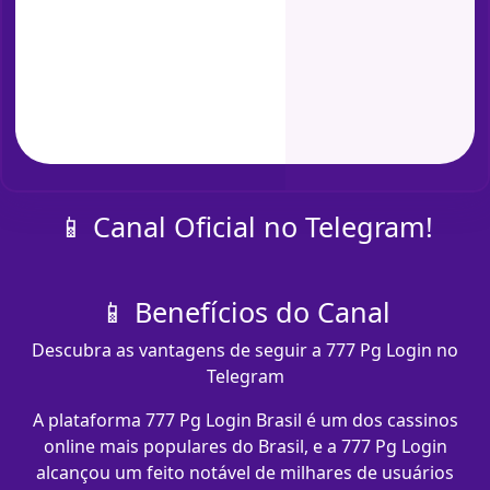
📱 Canal Oficial no Telegram!
📱 Benefícios do Canal
Descubra as vantagens de seguir a 777 Pg Login no
Telegram
A plataforma 777 Pg Login Brasil é um dos cassinos
online mais populares do Brasil, e a 777 Pg Login
alcançou um feito notável de milhares de usuários