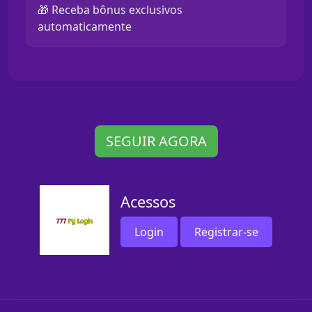
🎁 Receba bônus exclusivos
automaticamente
SEGUIR AGORA
Acessos
Login
Registrar-se