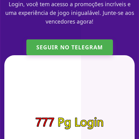
Login, você tem acesso a promoções incríveis e
uma experiência de jogo inigualável. Junte-se aos
vencedores agora!
SEGUIR NO TELEGRAM