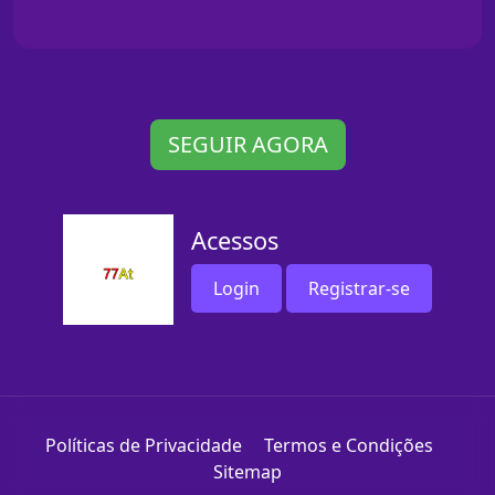
SEGUIR AGORA
Acessos
Login
Registrar-se
Políticas de Privacidade
Termos e Condições
Sitemap