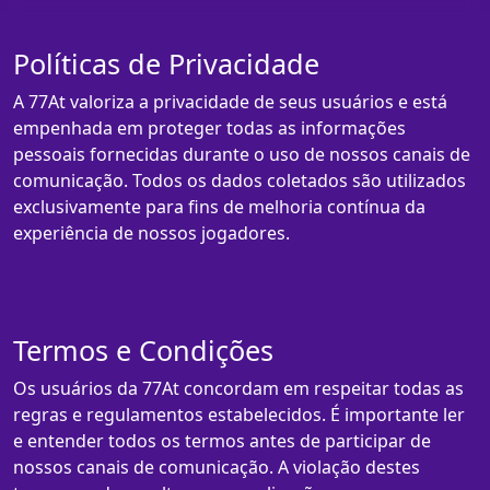
Políticas de Privacidade
A 77At valoriza a privacidade de seus usuários e está
empenhada em proteger todas as informações
pessoais fornecidas durante o uso de nossos canais de
comunicação. Todos os dados coletados são utilizados
exclusivamente para fins de melhoria contínua da
experiência de nossos jogadores.
Termos e Condições
Os usuários da 77At concordam em respeitar todas as
regras e regulamentos estabelecidos. É importante ler
e entender todos os termos antes de participar de
nossos canais de comunicação. A violação destes