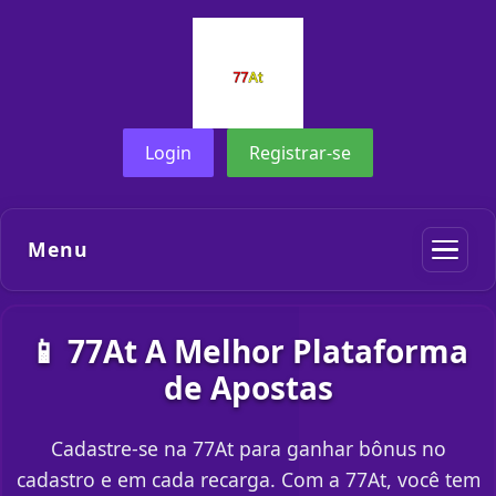
Login
Registrar-se
Menu
📱 77At A Melhor Plataforma
de Apostas
Cadastre-se na 77At para ganhar bônus no
cadastro e em cada recarga. Com a 77At, você tem