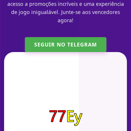
acesso a promoções incríveis e uma experiência
de jogo inigualável. Junte-se aos vencedores
agora!
SEGUIR NO TELEGRAM