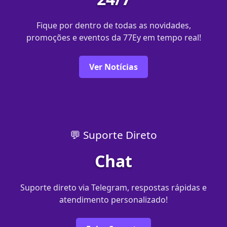
Fique por dentro de todas as novidades,
promoções e eventos da 77Ey em tempo real!
Ver Notícias
💬 Suporte Direto
Chat
Suporte direto via Telegram, respostas rápidas e
atendimento personalizado!