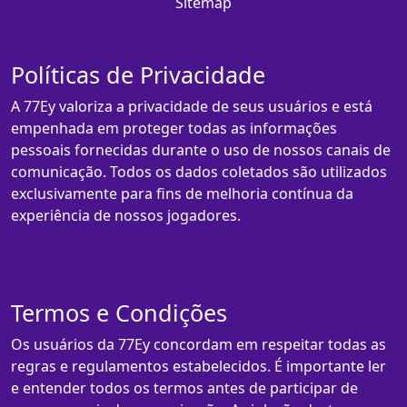
Sitemap
Políticas de Privacidade
A 77Ey valoriza a privacidade de seus usuários e está
empenhada em proteger todas as informações
pessoais fornecidas durante o uso de nossos canais de
comunicação. Todos os dados coletados são utilizados
exclusivamente para fins de melhoria contínua da
experiência de nossos jogadores.
Termos e Condições
Os usuários da 77Ey concordam em respeitar todas as
regras e regulamentos estabelecidos. É importante ler
e entender todos os termos antes de participar de